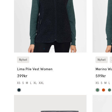
Nyhet
Nyhet
Lima Pile Vest Women
Merino Wa
399kr
599kr
XS
S
M
L
XL
XXL
XS
S
M
L