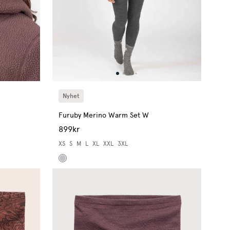
Nyhet
Furuby Merino Warm Set W
899kr
XS
S
M
L
XL
XXL
3XL