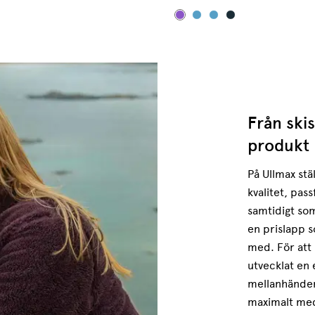
Från skiss
produkt
På Ullmax stä
kvalitet, pas
samtidigt som
en prislapp s
med. För att 
utvecklat en 
mellanhänder
maximalt med