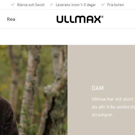
Klarna och Swish
Leverans inom 1-3 dagar
Fria byten
Rea
DAM
Ullmax har ett stort
du allt från underst
strumpor.