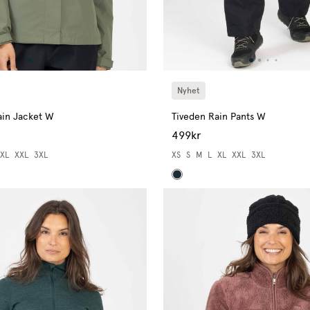
Nyhet
ain Jacket W
Tiveden Rain Pants W
499kr
XL
XXL
3XL
XS
S
M
L
XL
XXL
3XL