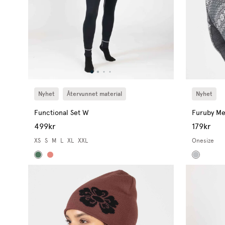
Nyhet
Återvunnet material
Nyhet
Functional Set W
Furuby M
499kr
179kr
XS
S
M
L
XL
XXL
Onesize