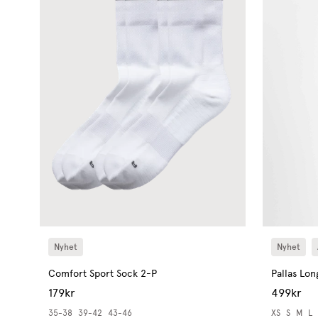
Nyhet
Nyhet
Comfort Sport Sock 2-P
Pallas Lon
179kr
499kr
35-38
39-42
43-46
XS
S
M
L