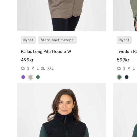
Nyhet
Återvunnet material
Nyhet
Pallas Long Pile Hoodie W
Tiveden R
499kr
599kr
XS
S
M
L
XL
XXL
XS
S
M
L