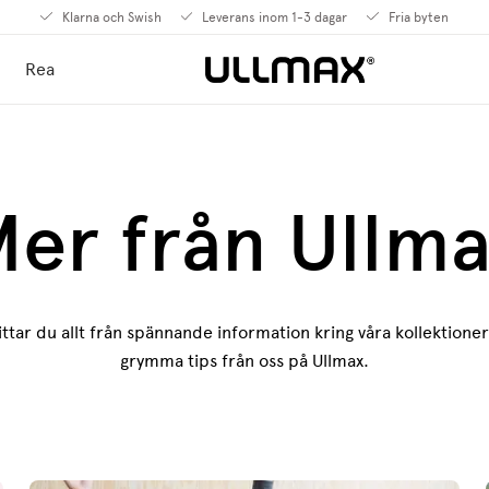
Klarna och Swish
Leverans inom 1-3 dagar
Fria byten
Rea
er från Ullm
 hittar du allt från spännande information kring våra kollektione
grymma tips från oss på Ullmax.