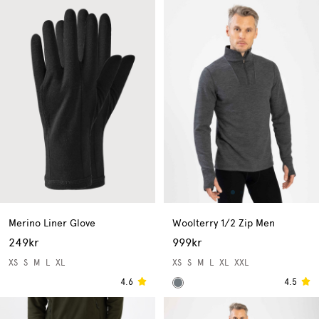
Merino Liner Glove
Woolterry 1/2 Zip Men
249kr
999kr
XS
S
M
L
XL
XS
S
M
L
XL
XXL
4.6
4.5