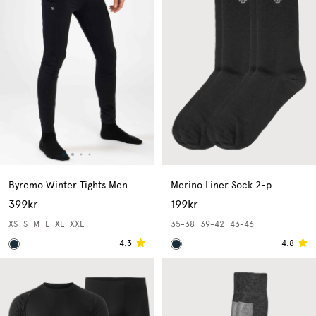
Byremo Winter Tights Men
Merino Liner Sock 2-p
399kr
199kr
XS
S
M
L
XL
XXL
35-38
39-42
43-46
4.3
4.8