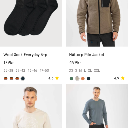
Wool Sock Everyday 3-p
Hättorp Pile Jacket
179kr
499kr
35-38
39-42
43-46
47-50
XS
S
M
L
XL
XXL
4.6
4.9