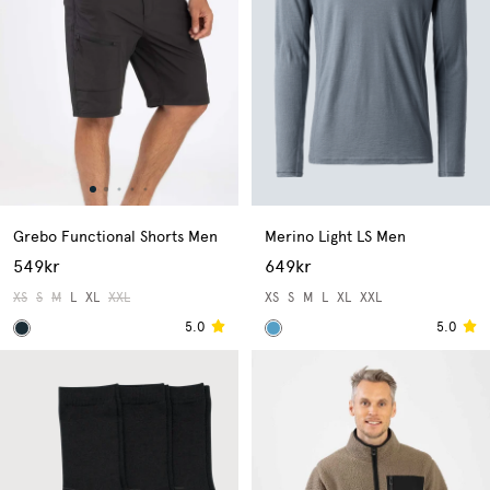
Grebo Functional Shorts Men
Merino Light LS Men
549kr
649kr
XS
S
M
L
XL
XXL
XS
S
M
L
XL
XXL
5.0
5.0