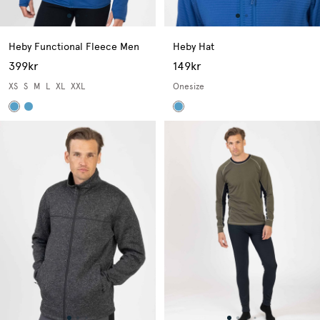
Heby Functional Fleece Men
Heby Hat
399kr
149kr
XS
S
M
L
XL
XXL
Onesize