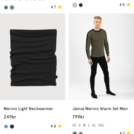
4.5
4.7
Merino Light Neckwarmer
Jämsä Merino Warm Set Men
249kr
799kr
XS
S
M
L
XL
XXL
4.8
4.7