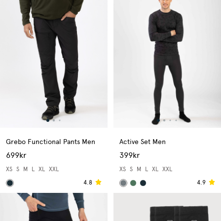
Grebo Functional Pants Men
Active Set Men
699kr
399kr
XS
S
M
L
XL
XXL
XS
S
M
L
XL
XXL
4.8
4.9