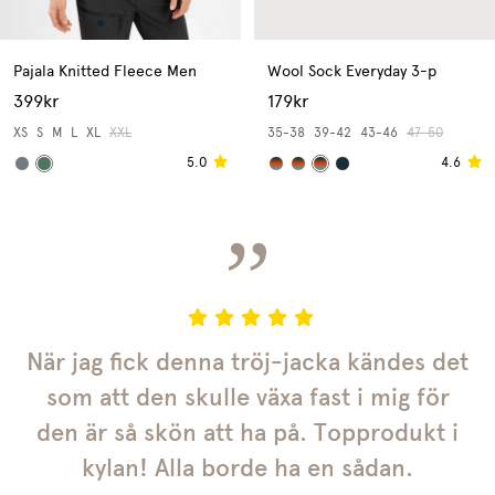
Pajala Knitted Fleece Men
Wool Sock Everyday 3-p
399kr
179kr
XS
S
M
L
XL
XXL
35-38
39-42
43-46
47-50
5.0
4.6
”
När jag fick denna tröj-jacka kändes det
som att den skulle växa fast i mig för
den är så skön att ha på. Topprodukt i
kylan! Alla borde ha en sådan.