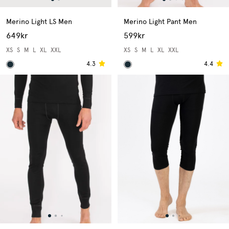
Merino Light LS Men
Merino Light Pant Men
649kr
599kr
XS
S
M
L
XL
XXL
XS
S
M
L
XL
XXL
4.3
4.4