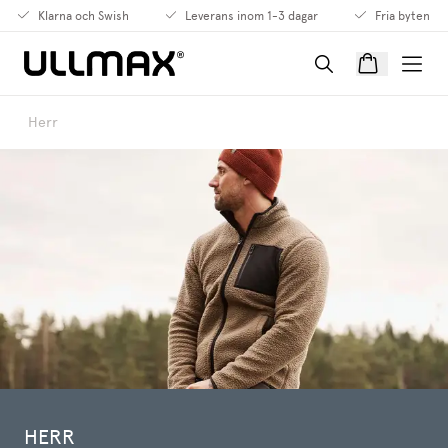
Klarna och Swish
Leverans inom 1-3 dagar
Fria byten
Herr
HERR