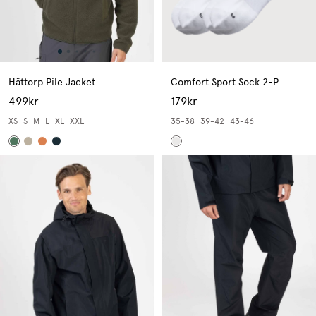
Hättorp Pile Jacket
Comfort Sport Sock 2-P
499kr
179kr
XS
S
M
L
XL
XXL
35-38
39-42
43-46