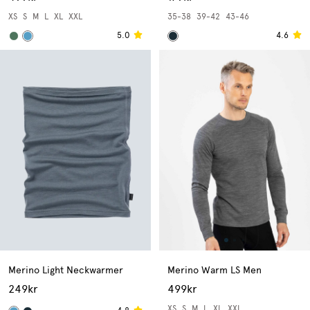
XS
S
M
L
XL
XXL
35-38
39-42
43-46
5.0
4.6
Merino Light Neckwarmer
Merino Warm LS Men
249kr
499kr
XS
S
M
L
XL
XXL