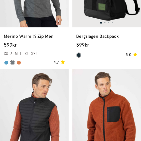
Merino Warm ½ Zip Men
Bergslagen Backpack
599kr
399kr
XS
S
M
L
XL
XXL
5.0
4.7