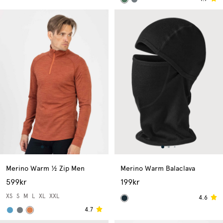
Merino Warm ½ Zip Men
Merino Warm Balaclava
599kr
199kr
XS
S
M
L
XL
XXL
4.6
4.7