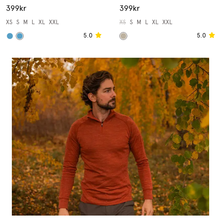
399kr
399kr
XS
S
M
L
XL
XXL
XS
S
M
L
XL
XXL
5.0
5.0