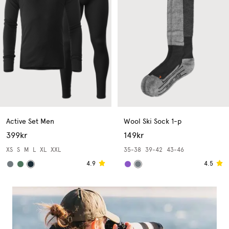
Active Set Men
Wool Ski Sock 1-p
399kr
149kr
XS
S
M
L
XL
XXL
35-38
39-42
43-46
4.9
4.5