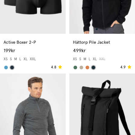
Active Boxer 2-P
Hättorp Pile Jacket
199kr
499kr
XS
S
M
L
XL
XXL
XS
S
M
L
XL
XXL
4.8
4.9