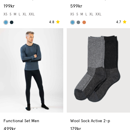
199kr
599kr
XS
S
M
L
XL
XXL
XS
S
M
L
XL
XXL
4.8
4.7
Functional Set Men
Wool Sock Active 2-p
499kr
179kr