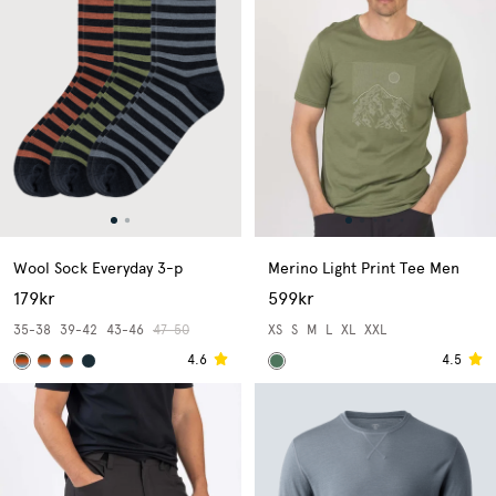
Wool Sock Everyday 3-p
Merino Light Print Tee Men
179kr
599kr
35-38
39-42
43-46
47-50
XS
S
M
L
XL
XXL
4.6
4.5