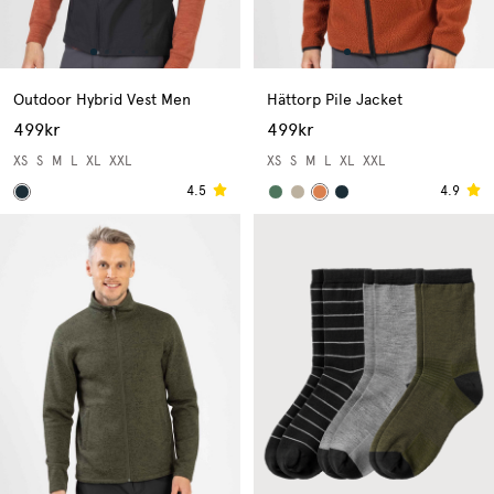
Outdoor Hybrid Vest Men
Hättorp Pile Jacket
499kr
499kr
XS
S
M
L
XL
XXL
XS
S
M
L
XL
XXL
4.5
4.9