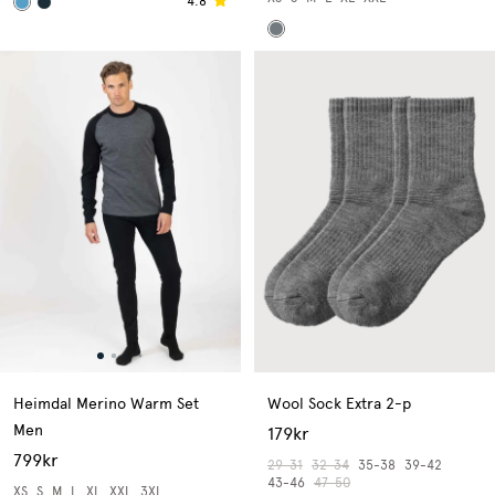
4.8
Heimdal Merino Warm Set
Wool Sock Extra 2-p
Men
179kr
799kr
29-31
32-34
35-38
39-42
43-46
47-50
XS
S
M
L
XL
XXL
3XL