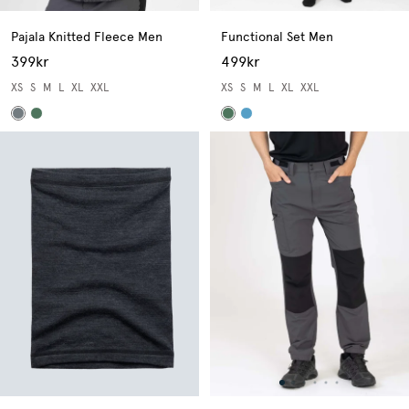
Pajala Knitted Fleece Men
Functional Set Men
399kr
499kr
XS
S
M
L
XL
XXL
XS
S
M
L
XL
XXL