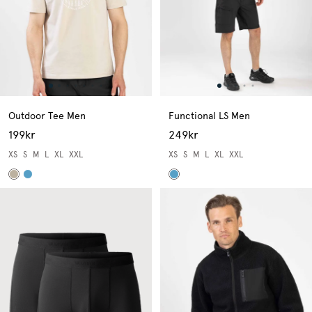
Outdoor Tee Men
Functional LS Men
199kr
249kr
XS
S
M
L
XL
XXL
XS
S
M
L
XL
XXL