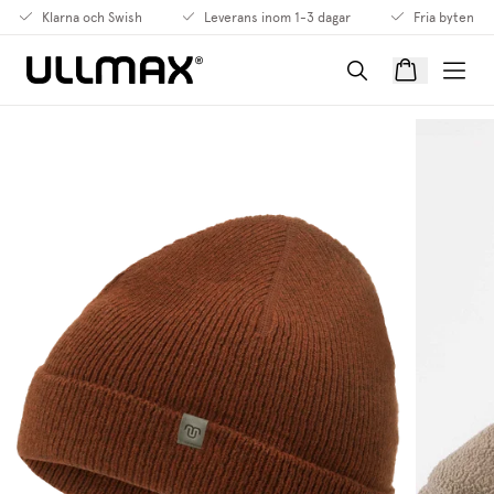
Klarna och Swish
Leverans inom 1-3 dagar
Fria byten