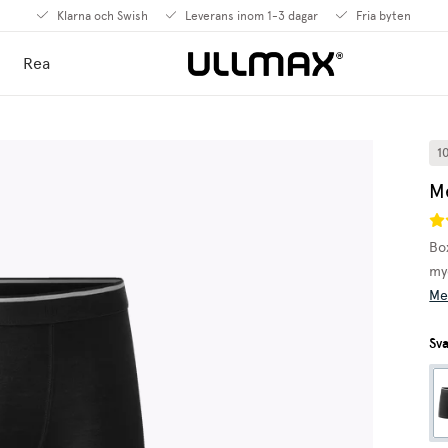
Klarna och Swish
Leverans inom 1-3 dagar
Fria byten
Rea
1
M
Box
my
Me
Sva