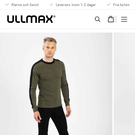
Klarna och Swish
Leverans inom 1-3 dagar
Fria byten