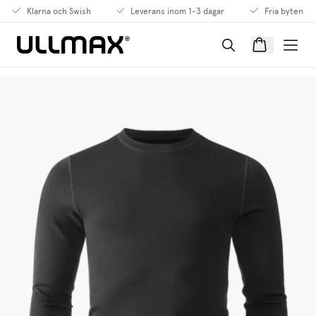
Klarna och Swish
Leverans inom 1-3 dagar
Fria byten