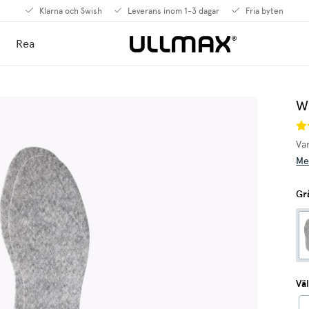
Klarna och Swish
Leverans inom 1-3 dagar
Fria byten
Rea
Wo
Var
Me
Gr
Väl