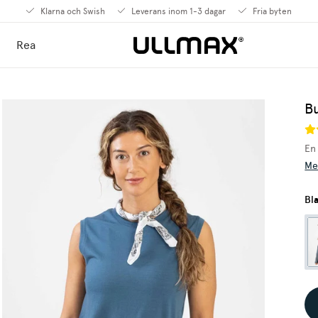
Klarna och Swish
Leverans inom 1-3 dagar
Fria byten
Rea
B
En 
Me
Bl