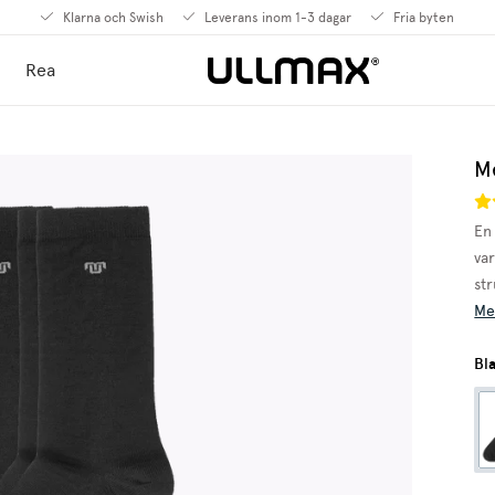
Klarna och Swish
Leverans inom 1-3 dagar
Fria byten
Rea
M
En
var
st
Me
Bl