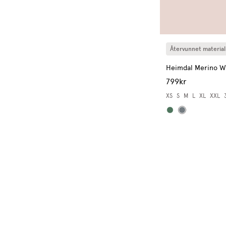
Återvunnet material
Heimdal Merino W
799kr
XS
S
M
L
XL
XXL