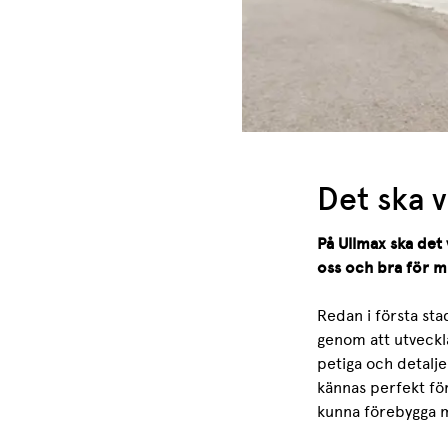
Det ska va
På Ullmax ska det v
oss och bra för mi
Redan i första sta
genom att utveckla 
petiga och detalj
kännas perfekt fö
kunna förebygga m