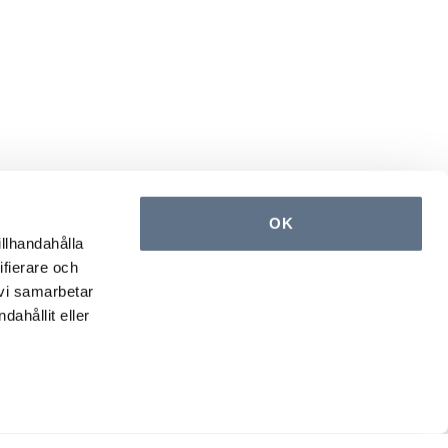
OK
illhandahålla
ifierare och
 vi samarbetar
ahållit eller