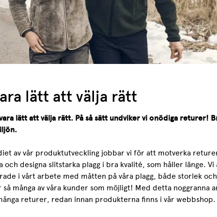
ra lätt att välja rätt
ara lätt att välja rätt. På så sätt undviker vi onödiga returer! B
ljön.
diet av vår produktutveckling jobbar vi för att motverka returer
och designa slitstarka plagg i bra kvalité, som håller länge. Vi 
erade i vårt arbete med måtten på våra plagg, både storlek oc
r så många av våra kunder som möjligt! Med detta noggranna ar
ånga returer, redan innan produkterna finns i vår webbshop.