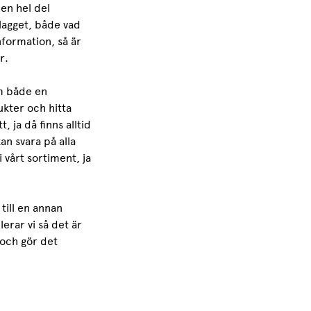
en hel del
lagget, både vad
nformation, så är
r.
am både en
kter och hitta
, ja då finns alltid
an svara på alla
 vårt sortiment, ja
till en annan
lerar vi så det är
 och gör det