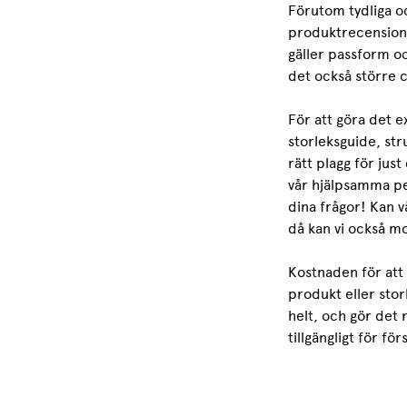
Förutom tydliga o
produktrecensione
gäller passform oc
det också större 
För att göra det e
storleksguide, st
rätt plagg för just
vår hjälpsamma per
dina frågor! Kan v
då kan vi också mo
Kostnaden för att 
produkt eller storl
helt, och gör det 
tillgängligt för fö