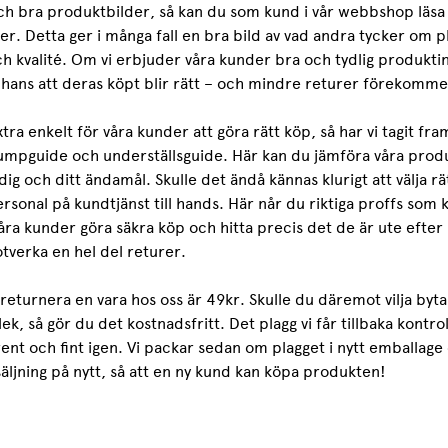
ch bra produktbilder, så kan du som kund i vår webbshop läsa 
r. Detta ger i många fall en bra bild av vad andra tycker om p
h kvalité. Om vi erbjuder våra kunder bra och tydlig produkti
chans att deras köpt blir rätt – och mindre returer förekomme
xtra enkelt för våra kunder att göra rätt köp, så har vi tagit fr
rumpguide och underställsguide. Här kan du jämföra våra produ
 dig och ditt ändamål. Skulle det ändå kännas klurigt att välja rätt
sonal på kundtjänst till hands. Här når du riktiga proffs som k
åra kunder göra säkra köp och hitta precis det de är ute efter i
tverka en hel del returer.
returnera en vara hos oss är 49kr. Skulle du däremot vilja byta 
ek, så gör du det kostnadsfritt. Det plagg vi får tillbaka kontrol
rent och fint igen. Vi packar sedan om plagget i nytt emballage
rsäljning på nytt, så att en ny kund kan köpa produkten!