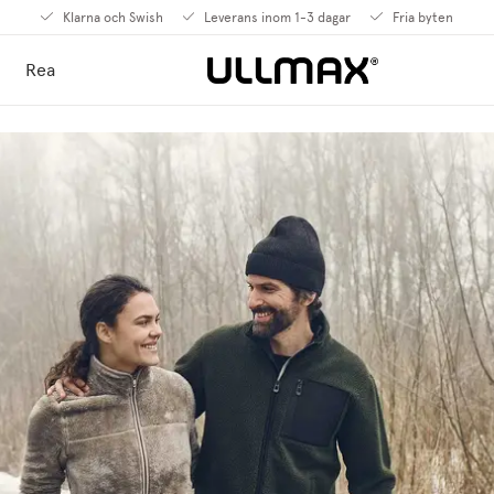
Klarna och Swish
Leverans inom 1-3 dagar
Fria byten
Rea