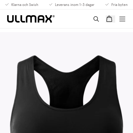
Klarna och Swish
Leverans inom 1-3 dagar
Fria byten