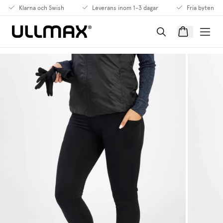
Klarna och Swish
Leverans inom 1-3 dagar
Fria byten