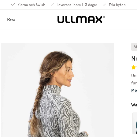
Klarna och Swish
Leverans inom 1-3 dagar
Fria byten
Rea
Å
N
Un
fu
Me
Wa