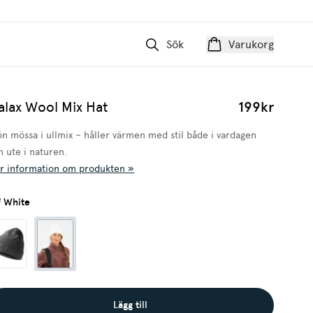
Sök
Varukorg
alax Wool Mix Hat
199kr
ön mössa i ullmix – håller värmen med stil både i vardagen
h ute i naturen.
r information om produkten »
f White
Lägg till