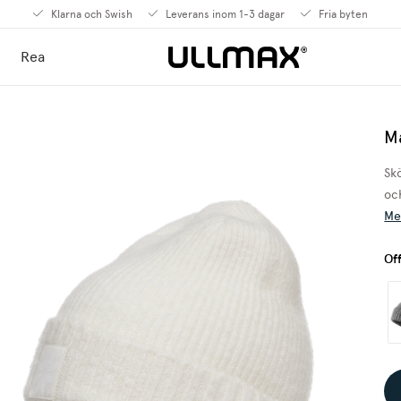
Klarna och Swish
Leverans inom 1-3 dagar
Fria byten
Rea
M
Sk
oc
Me
Of