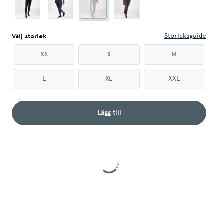
Storleksguide
Välj storlek
XS
S
M
L
XL
XXL
Lägg till