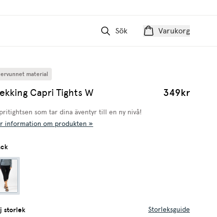
Sök
Varukorg
tervunnet material
ekking Capri Tights W
349kr
ritightsen som tar dina äventyr till en ny nivå!
r information om produkten »
ack
Storleksguide
j storlek