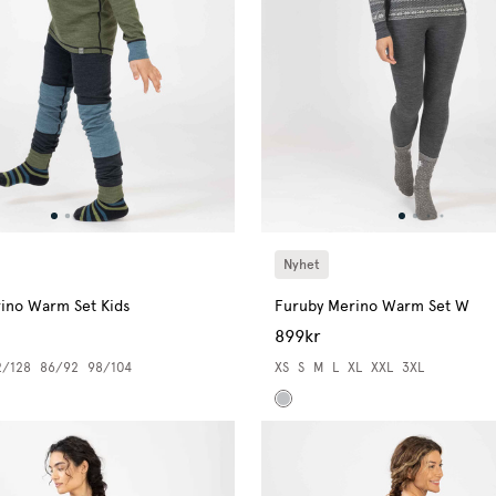
Nyhet
ino Warm Set Kids
Furuby Merino Warm Set W
899kr
2/128
86/92
98/104
XS
S
M
L
XL
XXL
3XL