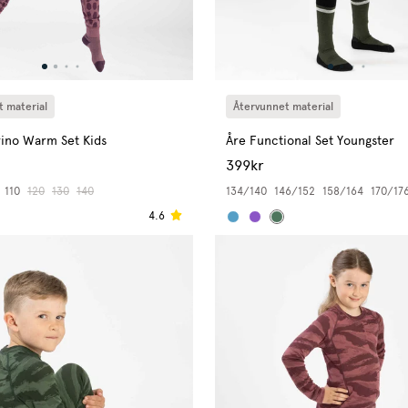
 material
Återvunnet material
ino Warm Set Kids
Åre Functional Set Youngster
399kr
110
120
130
140
134/140
146/152
158/164
170/17
4.6