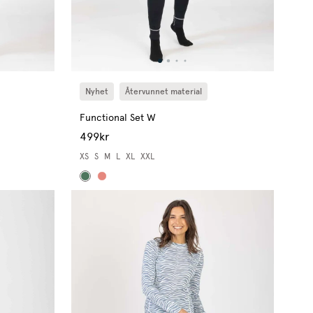
Nyhet
Återvunnet material
Functional Set W
499kr
XS
S
M
L
XL
XXL