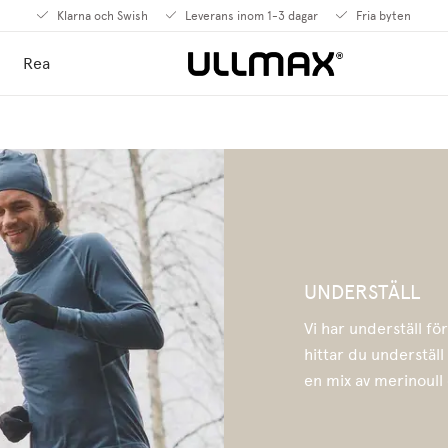
Klarna och Swish
Leverans inom 1-3 dagar
Fria byten
Rea
UNDERSTÄLL
Vi har underställ för
hittar du underställ
en mix av merinoull