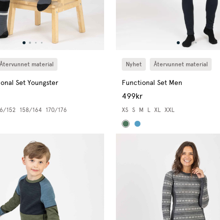
Återvunnet material
Nyhet
Återvunnet material
ional Set Youngster
Functional Set Men
499kr
6/152
158/164
170/176
XS
S
M
L
XL
XXL