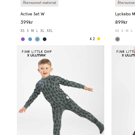
Återvunnet material
Återvunnet
Active Set W
Lyckebo 
399kr
899kr
XS
S
M
L
XL
XXL
XS
S
M
L
4.2