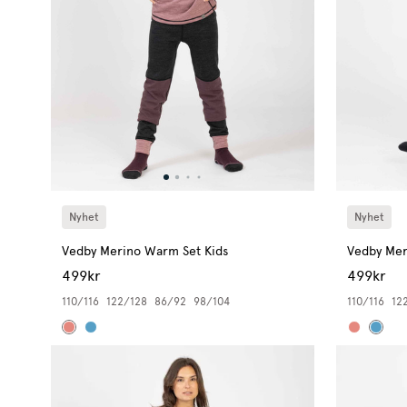
Nyhet
Nyhet
Vedby Merino Warm Set Kids
Vedby Mer
499kr
499kr
110/116
122/128
86/92
98/104
110/116
12