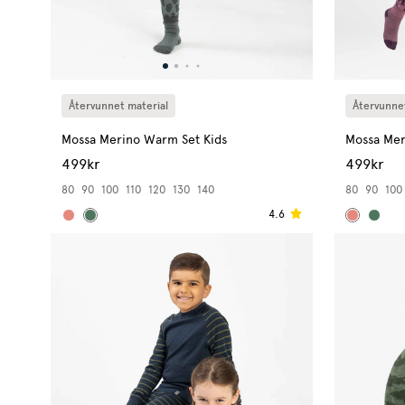
Återvunnet material
Återvunnet
Mossa Merino Warm Set Kids
Mossa Mer
499kr
499kr
80
90
100
110
120
130
140
80
90
100
4.6