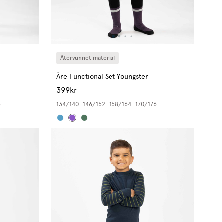
Återvunnet material
Åre Functional Set Youngster
399kr
6
134/140
146/152
158/164
170/176