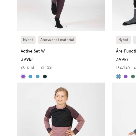
Nyhet
Återvunnet material
Nyhet
Active Set W
Åre Funct
399kr
399kr
XS
S
M
L
XL
XXL
134/140
14