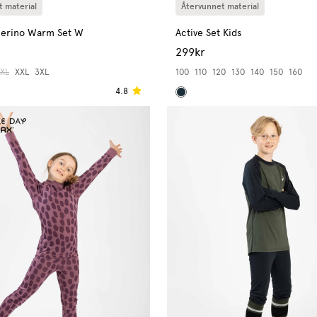
 material
Återvunnet material
Merino Warm Set W
Active Set Kids
299kr
XL
XXL
3XL
100
110
120
130
140
150
160
4.8