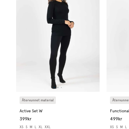
Återvunnet material
Återvunnet
Active Set W
Functiona
399kr
499kr
XS
S
M
L
XL
XXL
XS
S
M
L