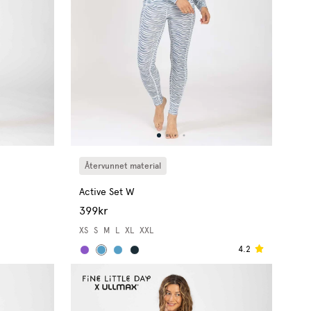
Återvunnet material
Active Set W
399kr
XS
S
M
L
XL
XXL
4.2