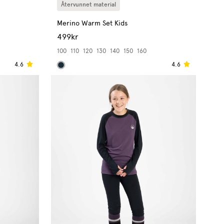
Återvunnet material
Merino Warm Set Kids
499kr
100
110
120
130
140
150
160
4.6
4.6