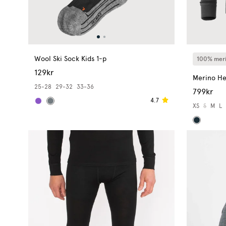
Wool Ski Sock Kids 1-p
100% meri
129kr
Merino He
25-28
29-32
33-36
799kr
4.7
XS
S
M
L