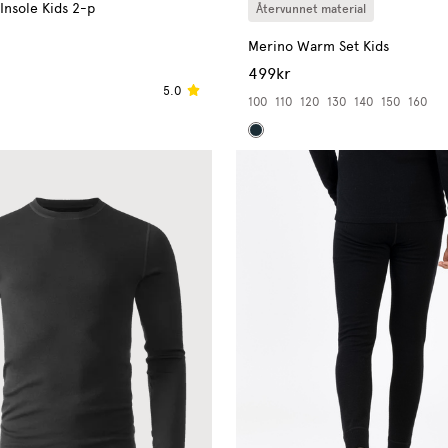
Insole Kids 2-p
Återvunnet material
Merino Warm Set Kids
499kr
5.0
100
110
120
130
140
150
160