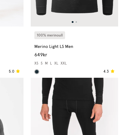
100% merinoull
Merino Light LS Men
649kr
XS
S
M
L
XL
XXL
5.0
4.3