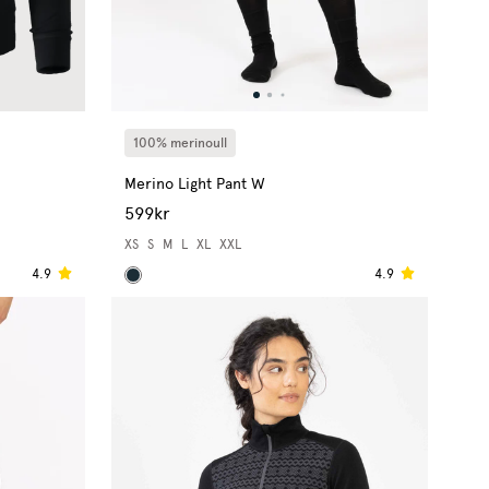
100% merinoull
Merino Light Pant W
599kr
XS
S
M
L
XL
XXL
4.9
4.9