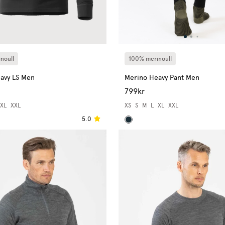
noull
100% merinoull
avy LS Men
Merino Heavy Pant Men
799kr
XL
XXL
XS
S
M
L
XL
XXL
5.0