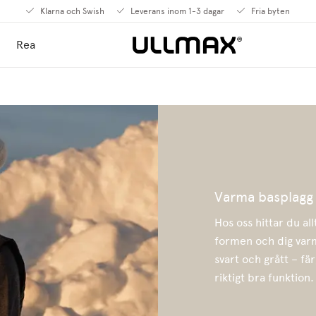
Klarna och Swish
Leverans inom 1-3 dagar
Fria byten
Rea
Varma basplagg
Hos oss hittar du al
formen och dig varm.
svart och grått – f
riktigt bra funktion.