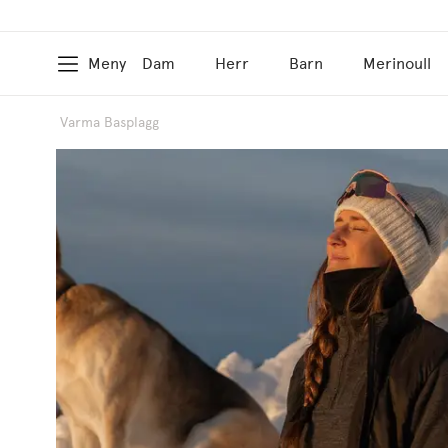
Meny
Dam
Herr
Barn
Merinoull
Varma Basplagg