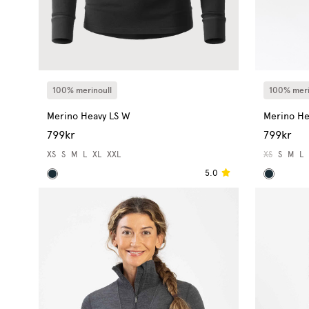
100% merinoull
100% meri
Merino Heavy LS W
Merino He
799kr
799kr
XS
S
M
L
XL
XXL
XS
S
M
L
5.0