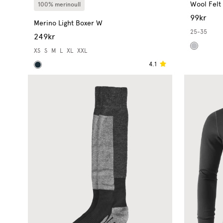
Wool Felt 
100% merinoull
99kr
Merino Light Boxer W
25-35
249kr
XS
S
M
L
XL
XXL
4.1