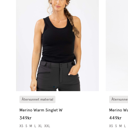
Återvunnet material
Återvunnet
Merino Warm Singlet W
Merino W
349kr
449kr
XS
S
M
L
XL
XXL
XS
S
M
L