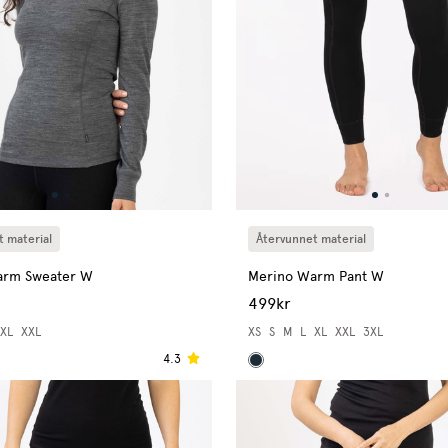
 material
Återvunnet material
arm Sweater W
Merino Warm Pant W
499kr
XL
XXL
XS
S
M
L
XL
XXL
3XL
4.3