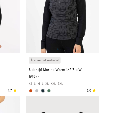
Återvunnet material
Sidensjö Merino Warm 1/2 Zip W
599kr
XS
S
M
L
XL
XXL
3XL
4.7
5.0