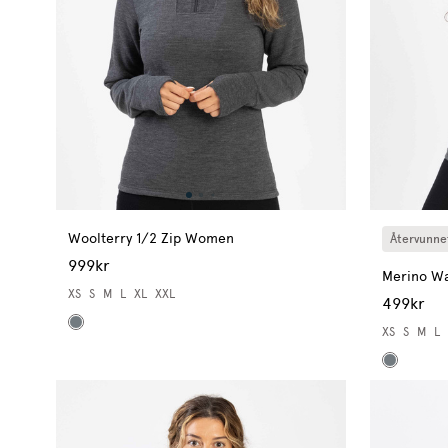
Woolterry 1/2 Zip Women
Återvunnet
999kr
Merino W
XS
S
M
L
XL
XXL
499kr
XS
S
M
L