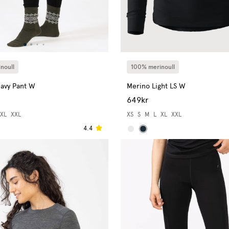
100% merinoull
noull
Merino Light LS W
avy Pant W
649kr
XS
S
M
L
XL
XXL
XL
XXL
4.4