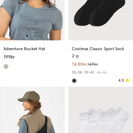
Adventure Bucket Hat
Coolmax Classic Sport Sock
2-p
199kr
74.50kr
149kr
35-38
39-42
43-46
4.0