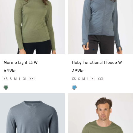
Merino Light LS W
Heby Functional Fleece W
649kr
399kr
XS
S
M
L
XL
XXL
XS
S
M
L
XL
XXL