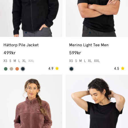
Hättorp Pile Jacket
Merino Light Tee Men
499kr
599kr
XS
S
M
L
XL
XXL
XS
S
M
L
XL
XXL
4.9
4.5