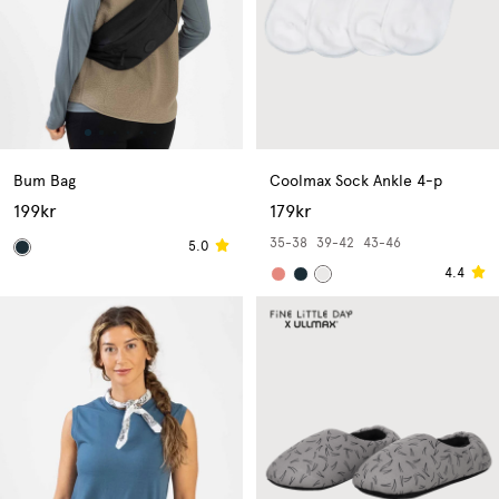
Bum Bag
Coolmax Sock Ankle 4-p
199kr
179kr
35-38
39-42
43-46
5.0
4.4