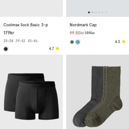
Coolmax Sock Basic 3-p
Nordmark Cap
179kr
99.50kr
199kr
35-38
39-42
43-46
4.3
4.7