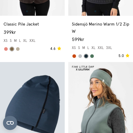
Classic Pile Jacket
Sidensjö Merino Warm 1/2 Zip
W
399kr
599kr
XS
S
M
L
XL
XXL
XS
S
M
L
XL
XXL
3XL
4.6
5.0