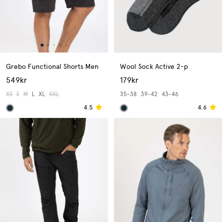
Grebo Functional Shorts Men
Wool Sock Active 2-p
549kr
179kr
XS
S
M
L
XL
XXL
35-38
39-42
43-46
4.5
4.6