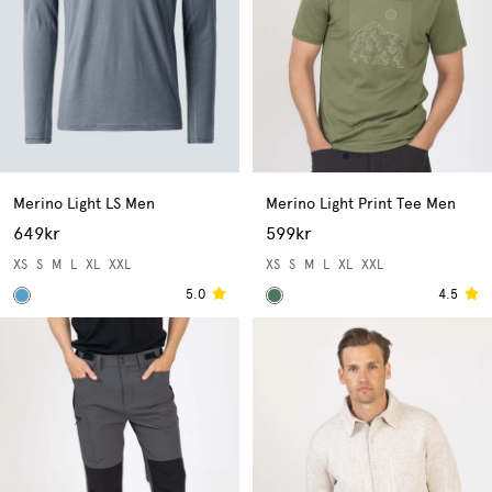
Merino Light LS Men
Merino Light Print Tee Men
649kr
599kr
XS
S
M
L
XL
XXL
XS
S
M
L
XL
XXL
5.0
4.5