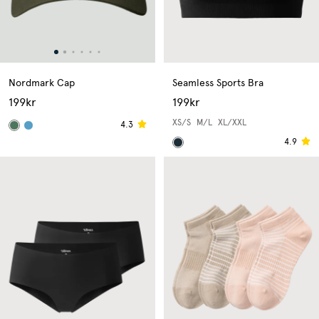
Nordmark Cap
Seamless Sports Bra
199kr
199kr
XS/S
M/L
XL/XXL
4.3
4.9