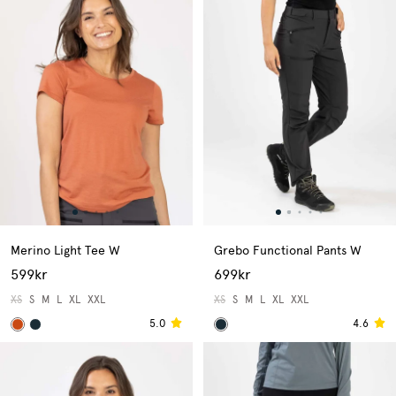
Merino Light Tee W
Grebo Functional Pants W
599kr
699kr
XS
S
M
L
XL
XXL
XS
S
M
L
XL
XXL
5.0
4.6