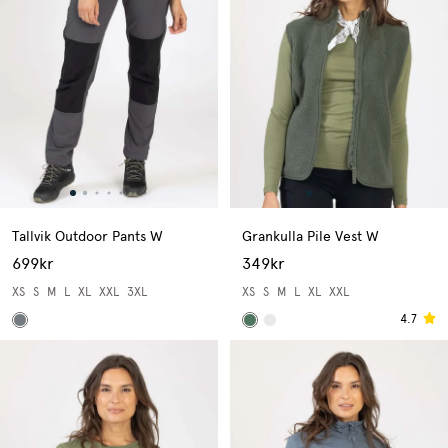
Tallvik Outdoor Pants W
Grankulla Pile Vest W
699kr
349kr
XS
S
M
L
XL
XXL
3XL
XS
S
M
L
XL
XXL
4.7