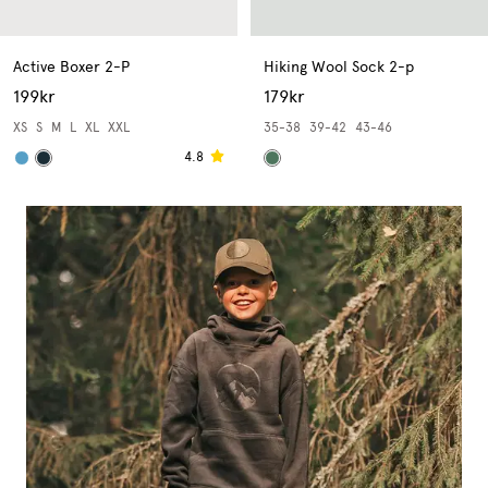
Active Boxer 2-P
Hiking Wool Sock 2-p
199kr
179kr
XS
S
M
L
XL
XXL
35-38
39-42
43-46
4.8