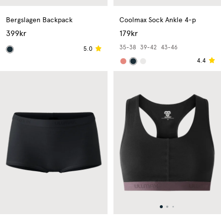
Bergslagen Backpack
Coolmax Sock Ankle 4-p
399kr
179kr
35-38
39-42
43-46
5.0
4.4