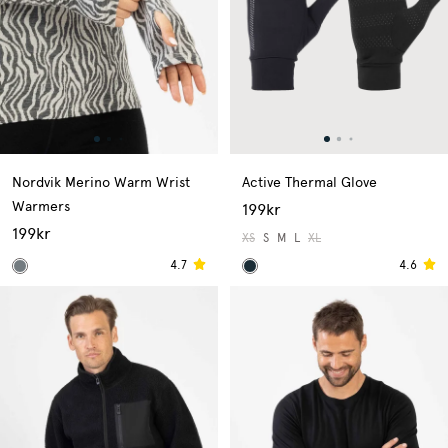
Nordvik Merino Warm Wrist
Active Thermal Glove
Warmers
199kr
199kr
XS
S
M
L
XL
4.7
4.6