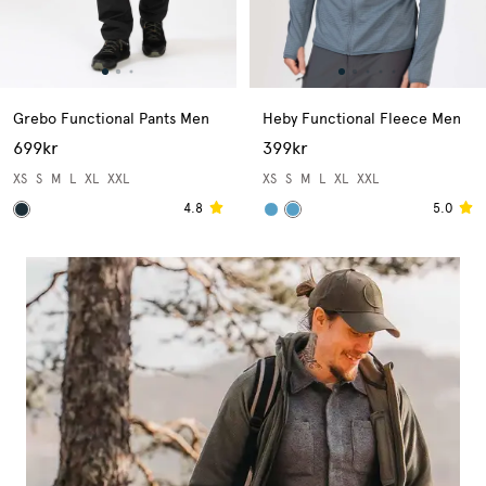
Grebo Functional Pants Men
Heby Functional Fleece Men
699kr
399kr
XS
S
M
L
XL
XXL
XS
S
M
L
XL
XXL
4.8
5.0