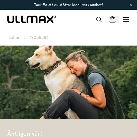
Tack för att du stöttar ideell verksamhet!
Seller
79058886
Äntligen vår!