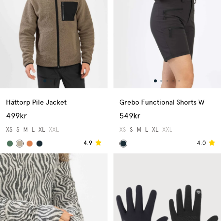
Hättorp Pile Jacket
Grebo Functional Shorts W
499kr
549kr
XS
S
M
L
XL
XXL
XS
S
M
L
XL
XXL
4.9
4.0