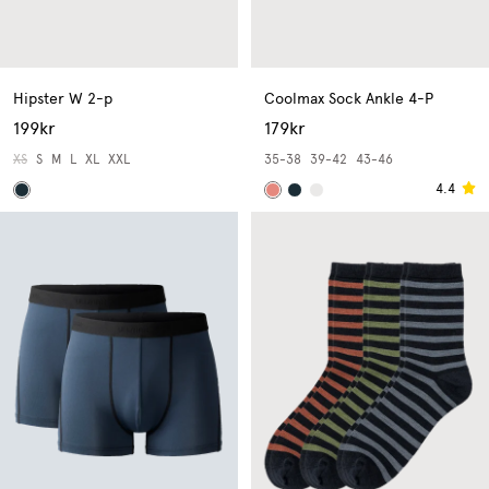
Hipster W 2-p
Coolmax Sock Ankle 4-P
199kr
179kr
XS
S
M
L
XL
XXL
35-38
39-42
43-46
4.4