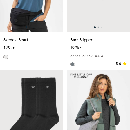
Skedevi Scarf
Barr Slipper
129kr
199kr
36/37
38/39
40/41
5.0