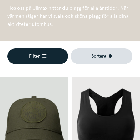
Hos oss på Ullmax hittar du plagg för alla årstider. När
värmen stiger har vi svala och sköna plagg för alla dina
aktiviteter utomhus.
Filter
Sortera