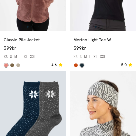
Classic Pile Jacket
Merino Light Tee W
399kr
599kr
XS
S
M
L
XL
XXL
XS
S
M
L
XL
XXL
4.6
5.0