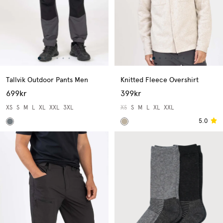
Tallvik Outdoor Pants Men
Knitted Fleece Overshirt
699kr
399kr
XS
S
M
L
XL
XXL
3XL
XS
S
M
L
XL
XXL
5.0