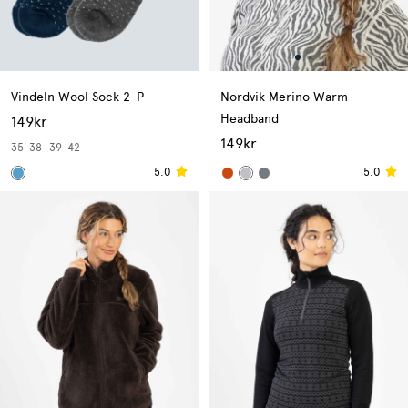
Vindeln Wool Sock 2-P
Nordvik Merino Warm
Headband
149kr
149kr
35-38
39-42
5.0
5.0