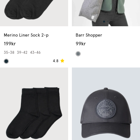
Merino Liner Sock 2-p
Barr Shopper
199kr
99kr
35-38
39-42
43-46
4.8