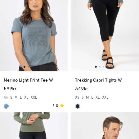
Merino Light Print Tee W
Trekking Capri Tights W
599kr
349kr
XS
S
M
L
XL
XXL
XS
S
M
L
XL
XXL
5.0