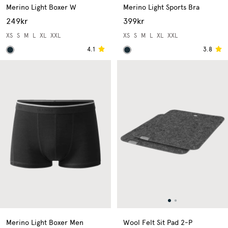
Merino Light Boxer W
Merino Light Sports Bra
249kr
399kr
XS
S
M
L
XL
XXL
XS
S
M
L
XL
XXL
4.1
3.8
Merino Light Boxer Men
Wool Felt Sit Pad 2-P