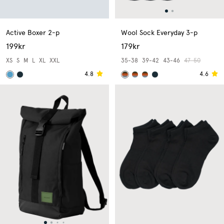
Active Boxer 2-p
Wool Sock Everyday 3-p
199kr
179kr
XS
S
M
L
XL
XXL
35-38
39-42
43-46
47-50
4.8
4.6