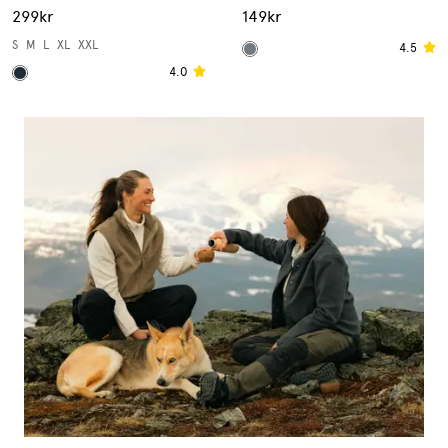
299kr
149kr
S
M
L
XL
XXL
4.5
4.0