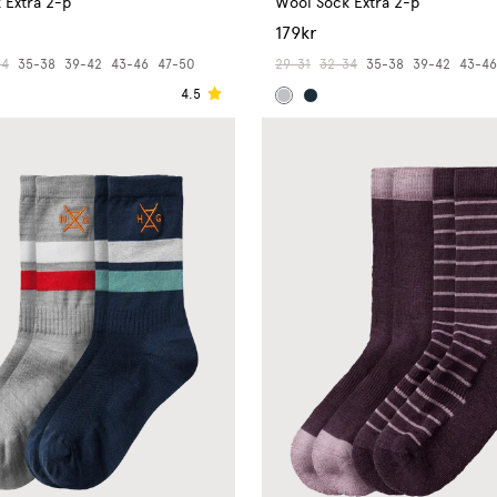
 Extra 2-p
Wool Sock Extra 2-p
179kr
34
35-38
39-42
43-46
47-50
29-31
32-34
35-38
39-42
43-46
4.5