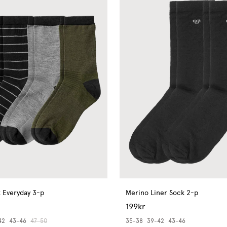
 Everyday 3-p
Merino Liner Sock 2-p
199kr
42
43-46
47-50
35-38
39-42
43-46