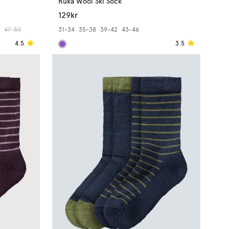
Ruka Wool Ski Sock
129kr
47-50
31-34
35-38
39-42
43-46
4.5
3.5