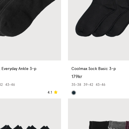
 Everyday Ankle 3-p
Coolmax Sock Basic 3-p
179kr
42
43-46
35-38
39-42
43-46
4.1