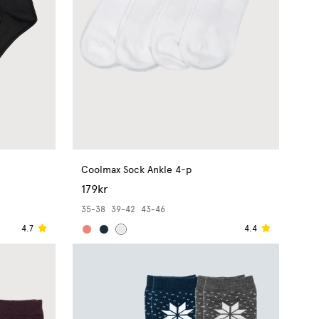
Coolmax Sock Ankle 4-p
179kr
35-38
39-42
43-46
4.7
4.4