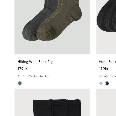
Hiking Wool Sock 2-p
Wool Sock
179kr
179kr
35-38
39-42
43-46
35-38
39-