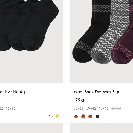
ock Ankle 4-p
Wool Sock Everyday 3-p
179kr
42
43-46
35-38
39-42
43-46
47-50
4.4