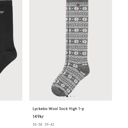
Lyckebo Wool Sock High 1-p
149kr
35-38
39-42