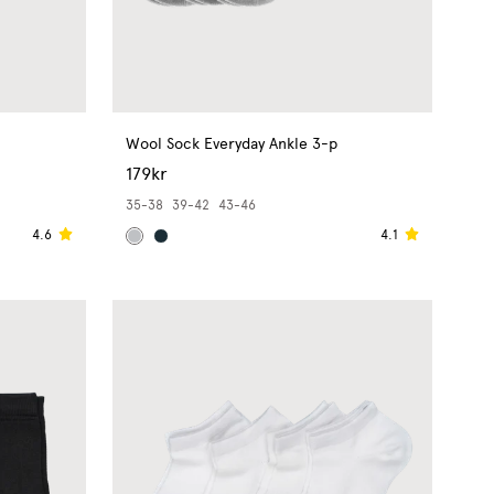
Wool Sock Everyday Ankle 3-p
179kr
35-38
39-42
43-46
4.1
4.6