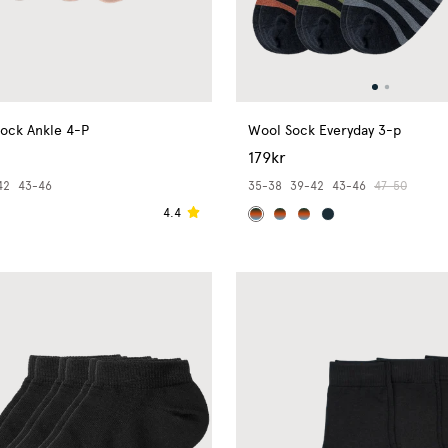
ock Ankle 4-P
Wool Sock Everyday 3-p
179kr
42
43-46
35-38
39-42
43-46
47-50
4.4