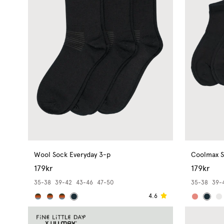
Wool Sock Everyday 3-p
Coolmax S
179kr
179kr
35-38
39-42
43-46
47-50
35-38
39-
4.6