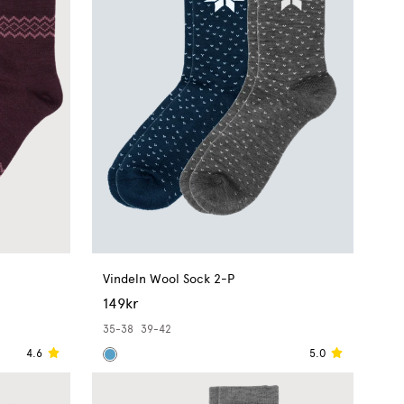
Vindeln Wool Sock 2-P
149kr
35-38
39-42
4.6
5.0