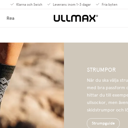
Klarna och Swish
Leverans inom 1-3 dagar
Fria byten
Rea
STRUMPOR
När du ska välja str
med bra passform oc
hittar du till exemp
ullsockor, men även
skidstrumpor och l
Strumpguide