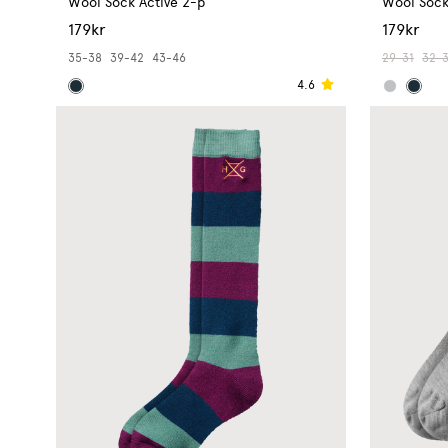
Wool Sock Active 2-p
Wool Sock
179kr
179kr
35-38
39-42
43-46
29-31
32-
4.6