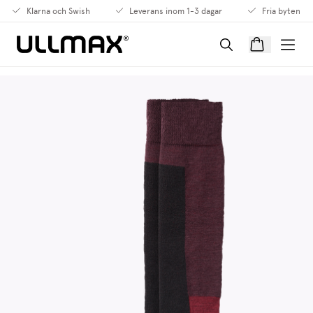
Klarna och Swish
Leverans inom 1-3 dagar
Fria byten