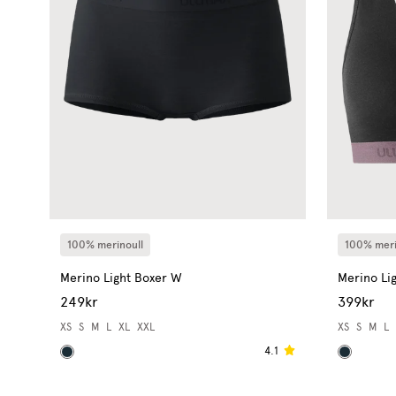
100% merinoull
100% meri
Merino Light Boxer W
Merino Lig
249kr
399kr
XS
S
M
L
XL
XXL
XS
S
M
L
4.1