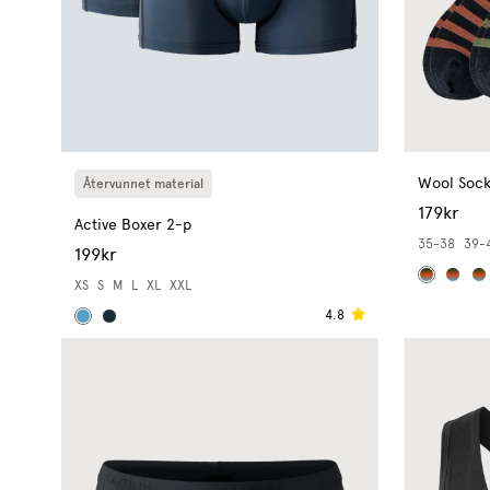
Wool Sock
Återvunnet material
179kr
Active Boxer 2-p
35-38
39-
199kr
XS
S
M
L
XL
XXL
4.8