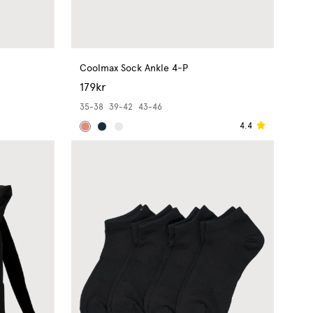
Coolmax Sock Ankle 4-P
179kr
35-38
39-42
43-46
4.4