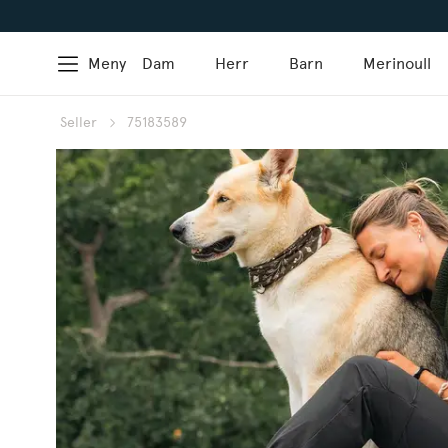
Meny
Dam
Herr
Barn
Merinoull
Seller
75183589