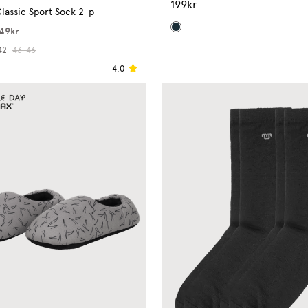
199kr
lassic Sport Sock 2-p
49kr
42
43-46
4.0