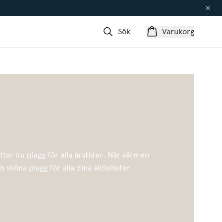
Sök
Varukorg
ttar du plagg för alla årstider. När värmen
ch sköna plagg för alla dina aktiviteter