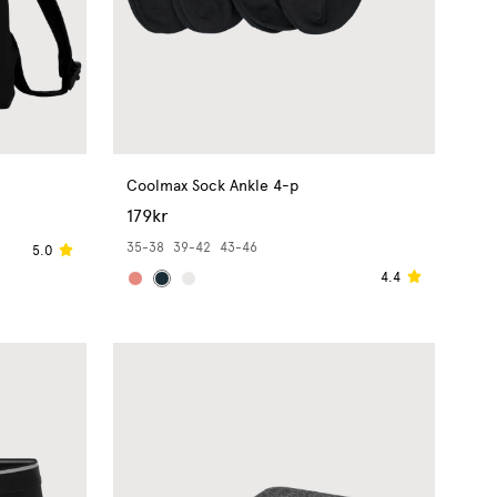
Coolmax Sock Ankle 4-p
179kr
35-38
39-42
43-46
5.0
4.4