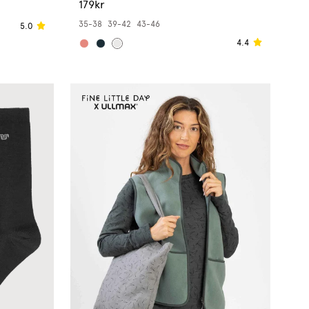
179kr
35-38
39-42
43-46
5.0
4.4