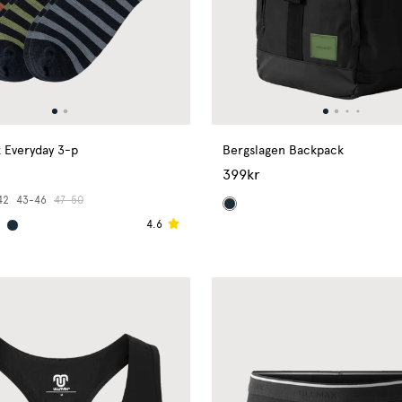
 Everyday 3-p
Bergslagen Backpack
399kr
42
43-46
47-50
4.6