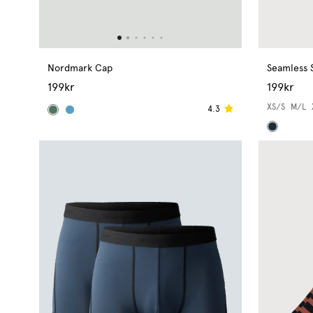
Seamless 
Nordmark Cap
199kr
199kr
XS/S
M/L
4.3