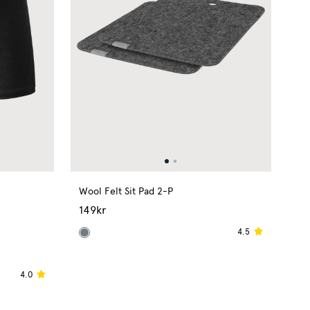
Wool Felt Sit Pad 2-P
149kr
4.5
4.0