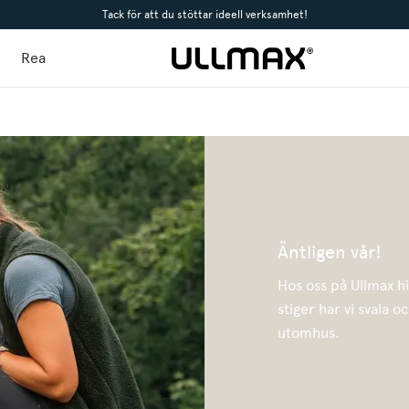
Tack för att du stöttar ideell verksamhet!
Rea
Äntligen vår!
Hos oss på Ullmax hi
stiger har vi svala o
utomhus.