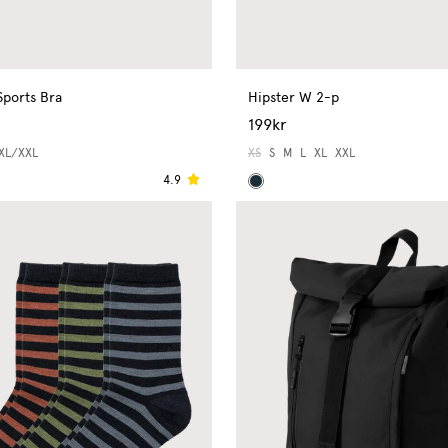
Sports Bra
Hipster W 2-p
199kr
XL/XXL
XS
S
M
L
XL
XXL
4.9