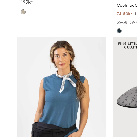
199kr
Coolmax C
74.50kr
1
35-38
39-