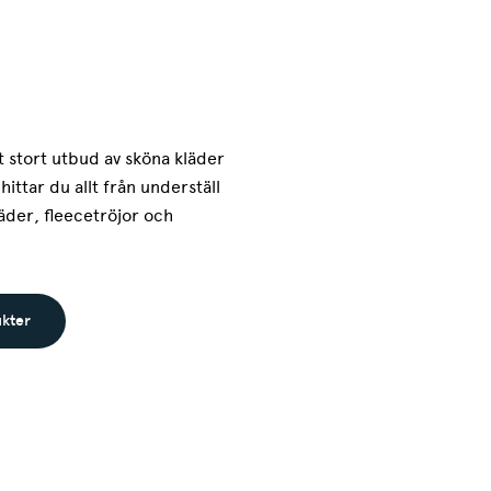
t stort utbud av sköna kläder
hittar du allt från underställ
läder, fleecetröjor och
ukter