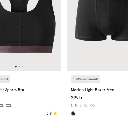
100% merinoull
noull
Merino Light Boxer Men
ht Sports Bra
299kr
S
M
L
XL
XXL
XL
XXL
3.8