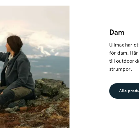
Dam
Ullmax har et
för dam. Här 
till outdoork
strumpor.
Alla prod