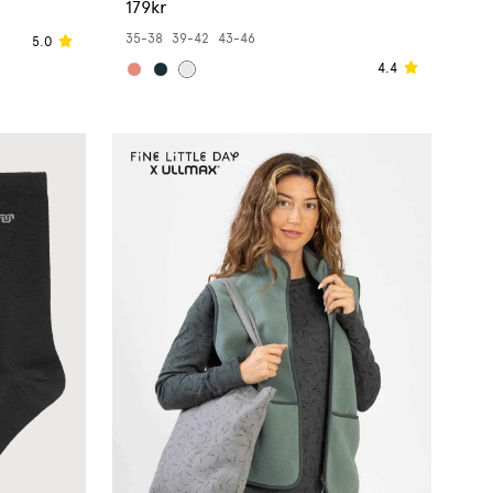
179kr
35-38
39-42
43-46
5.0
4.4