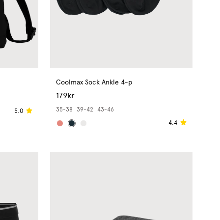
Coolmax Sock Ankle 4-p
179kr
35-38
39-42
43-46
5.0
4.4