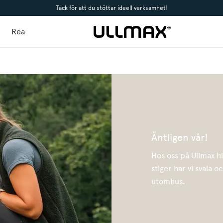
Tack för att du stöttar ideell verksamhet!
Rea
Äntligen vår!
Hos oss på Ullmax hi
stiger har vi svala o
utomhus.