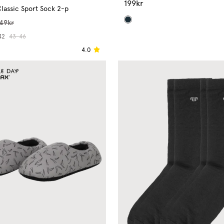
199kr
lassic Sport Sock 2-p
49kr
42
43-46
4.0