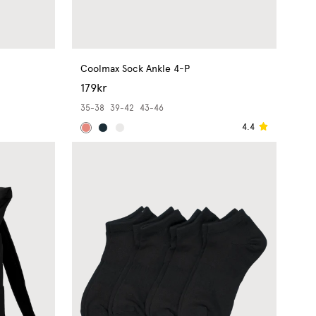
Coolmax Sock Ankle 4-P
179kr
35-38
39-42
43-46
4.4