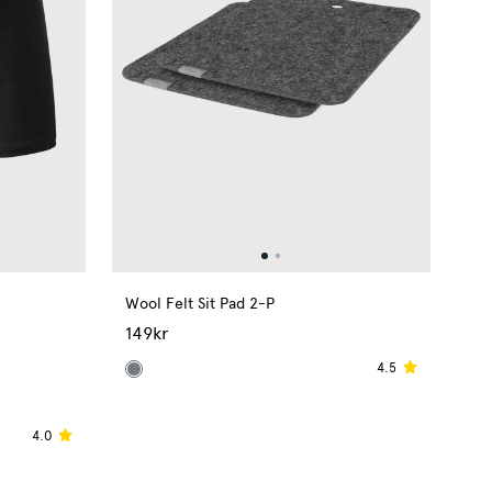
Wool Felt Sit Pad 2-P
149kr
4.5
4.0