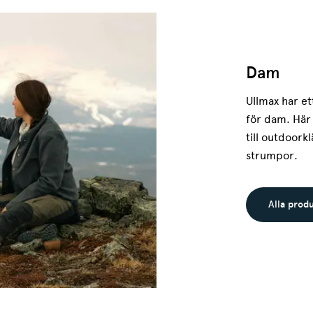
Dam
Ullmax har et
för dam. Här 
till outdoork
strumpor.
Alla prod