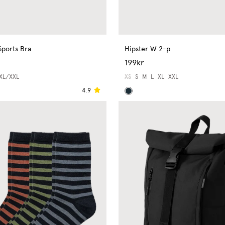
Sports Bra
Hipster W 2-p
199kr
XL/XXL
XS
S
M
L
XL
XXL
4.9