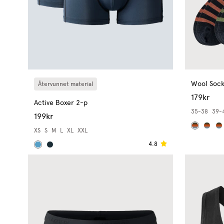
Wool Sock
Återvunnet material
179kr
Active Boxer 2-p
35-38
39-
199kr
XS
S
M
L
XL
XXL
4.8