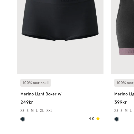
100% merinoull
100% meri
Merino Light Boxer W
Merino Lig
249kr
399kr
XS
S
M
L
XL
XXL
XS
S
M
L
4.0