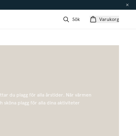
Sök
Varukorg
ttar du plagg för alla årstider. När värmen
ch sköna plagg för alla dina aktiviteter