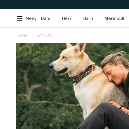
Meny
Dam
Herr
Barn
Merinoull
Seller
57917961