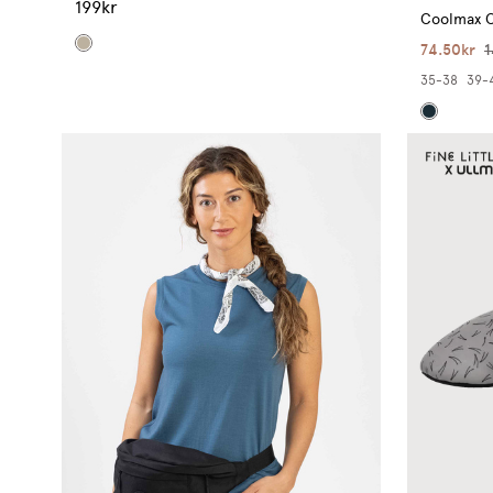
199kr
Coolmax C
74.50kr
1
35-38
39-