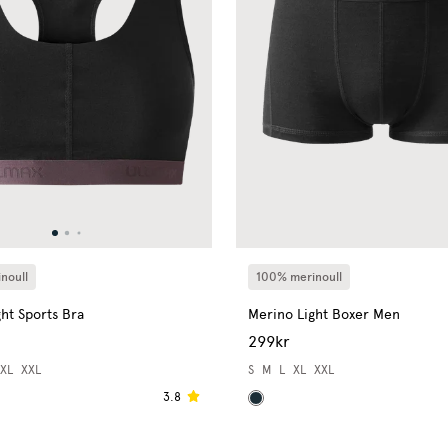
100% merinoull
noull
Merino Light Boxer Men
ht Sports Bra
299kr
S
M
L
XL
XXL
XL
XXL
3.8