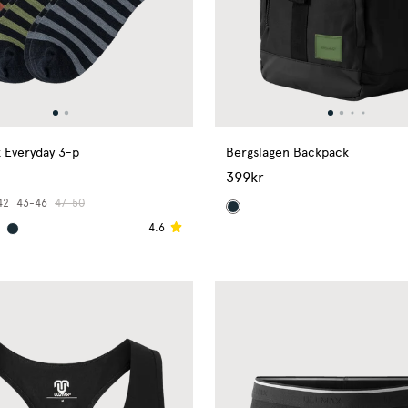
 Everyday 3-p
Bergslagen Backpack
399kr
42
43-46
47-50
4.6