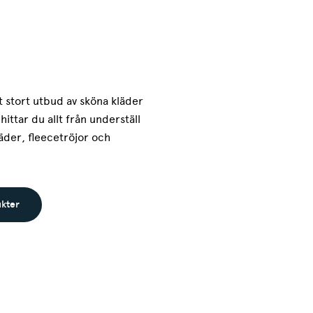
t stort utbud av sköna kläder
hittar du allt från underställ
läder, fleecetröjor och
ukter