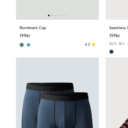
Seamless 
Nordmark Cap
199kr
199kr
XS/S
M/L
4.3