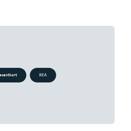
esentkort
REA