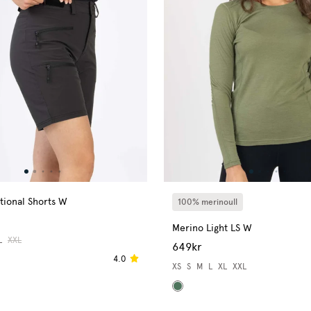
tional Shorts W
100% merinoull
Merino Light LS W
L
XXL
649kr
4.0
XS
S
M
L
XL
XXL