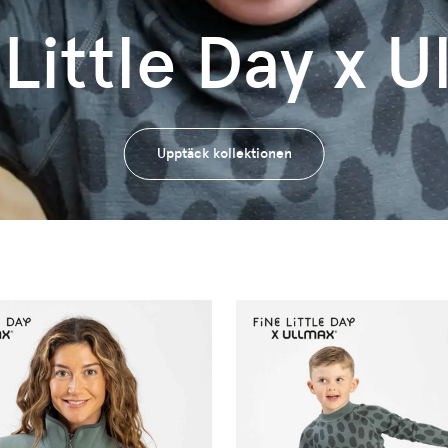
 Little Day x U
Upptäck kollektionen