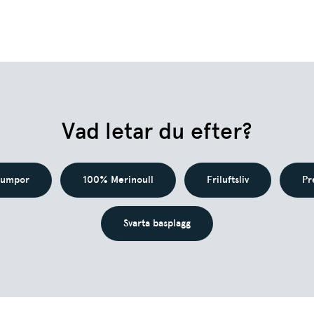
Vad letar du efter?
rumpor
100% Merinoull
Friluftsliv
Pr
Svarta basplagg