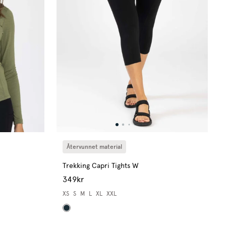
Återvunnet material
Trekking Capri Tights W
349kr
XS
S
M
L
XL
XXL