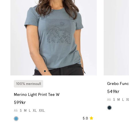
Grebo Func
100% merinoull
549kr
Merino Light Print Tee W
XS
S
M
L
X
599kr
XS
S
M
L
XL
XXL
5.0