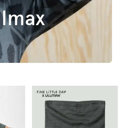
llmax