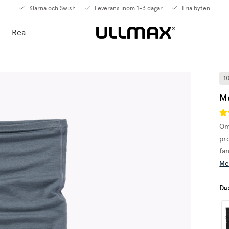
Klarna och Swish
Leverans inom 1-3 dagar
Fria byten
Rea
1
M
Om
pr
fan
Me
Du