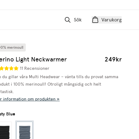
Sök
Varukorg
00% merinoull
erino Light Neckwarmer
249kr
11 Recensioner
 du gillar våra Multi Headwear – vänta tills du provat samma
odukt i 100% merinoull! Otroligt mångsidig och helt
tastisk.
r information om produkten »
sty Blue