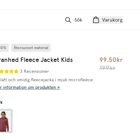
Sök
Varukorg
50%
Återvunnet material
ranhed Fleece Jacket Kids
99.50kr
199kr
3 Recensioner
 lätt och smidig fleecejacka i mjuk microfleece.
r information om produkten »
nk