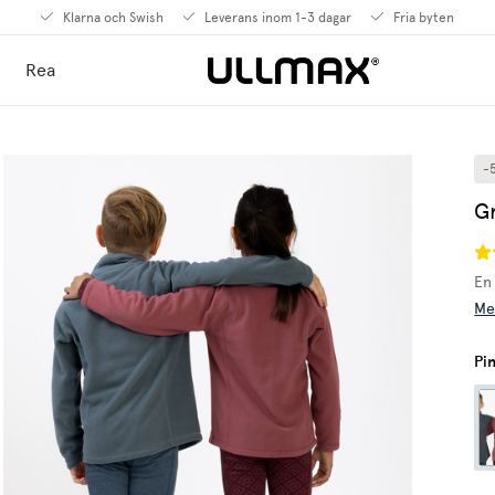
Klarna och Swish
Leverans inom 1-3 dagar
Fria byten
Rea
-
G
En
Me
Pi