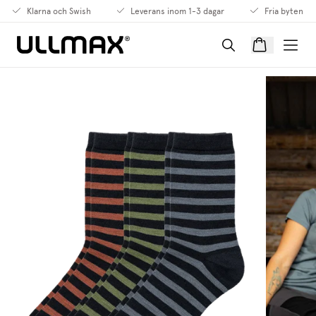
Klarna och Swish
Leverans inom 1-3 dagar
Fria byten