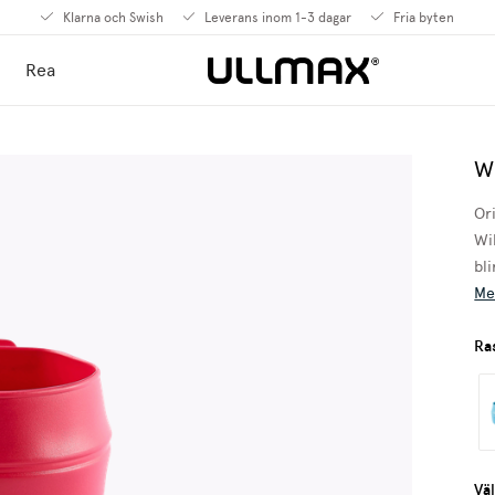
Klarna och Swish
Leverans inom 1-3 dagar
Fria byten
Rea
W
Or
Wi
bl
Me
Ra
Väl