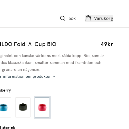
Sök
Varukorg
ILDO Fold-A-Cup BIO
49kr
iginalet och kanske världens mest sålda kopp. Bio, som är
ldos klassiska ikon, smälter samman med framtiden och
ir grönare än någonsin.
r information om produkten »
sberry
j storlek