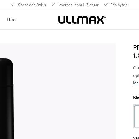
Klarna och Swish
Leverans inom 1-3 dagar
Fria byten
Rea
P
1.
Cl
opt
Me
Bl
Väl