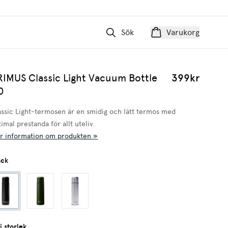
Sök
Varukorg
RIMUS Classic Light Vacuum Bottle
399kr
0
assic Light-termosen är en smidig och lätt termos med
imal prestanda för allt uteliv.
r information om produkten »
ack
j storlek