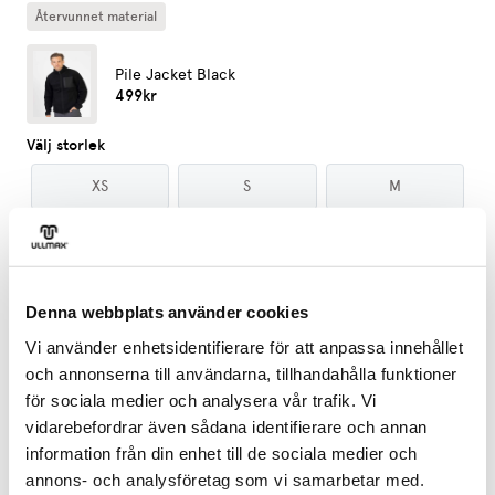
Återvunnet material
Pile Jacket Black
499kr
Välj storlek
XS
S
M
L
XL
XXL
Denna webbplats använder cookies
Lägg till
Vi använder enhetsidentifierare för att anpassa innehållet
och annonserna till användarna, tillhandahålla funktioner
för sociala medier och analysera vår trafik. Vi
vidarebefordrar även sådana identifierare och annan
Jämsä Merino Warm Set Men
799kr
information från din enhet till de sociala medier och
annons- och analysföretag som vi samarbetar med.