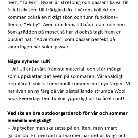
herr; ”Tallvik”. Byxan är stretchig och passar lika väl till
friluftsliv som till trädgårdsfix. I vårens kollektion
kommer också en riktigt skön och tunn funktions-
fleece; ”Heby”. Även den finns till både dam och herr.
Som grädden på moset så har vi också tagit fram en
bucket hat; ”Adventure”, som passar perfekt på
vandringen när solen gassar.
Några nyheter i ull?
– Ja! Ull är ju vårt främsta material, och vi är många
som uppskattar det även på sommaren. Våra väldigt
populära t-shirts i merinoull kommer nu i nya färger. Vi
har även en ny färg på vår bästsäljande strumpa Wool
Sock Everyday. Den funkar ypperligt att ha året runt!
Vad ska en bra outdoorgarderob för vår och sommar
innehålla enligt dig?
– Jag tycker man ska satsa på en liten, men smart
garderob. En överdel i ull värmer när det är kyligt och