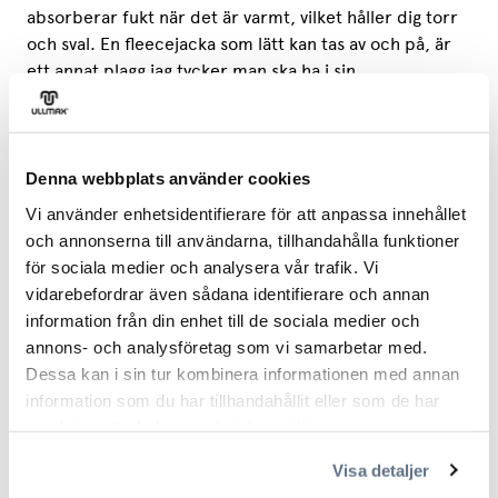
absorberar fukt när det är varmt, vilket håller dig torr
och sval. En fleecejacka som lätt kan tas av och på, är
ett annat plagg jag tycker man ska ha i sin
outdoorgarderob. Som nederdel tycker jag man kan
välja en outdoorbyxa eller ett par trekking tights, samt
outdoorshorts eller korta tights för varmare dagar. Till
fötterna är det också ull som gäller. Det är det bästa
Denna webbplats använder cookies
du kan ha för dina fötter, och ett måste i garderoben.
Vi använder enhetsidentifierare för att anpassa innehållet
och annonserna till användarna, tillhandahålla funktioner
Vilken är din favoritprodukt i kollektionen? Berätta!
för sociala medier och analysera vår trafik. Vi
Jag älskar ull och bär det gärna året runt. Så alla
vidarebefordrar även sådana identifierare och annan
ullplagg är mina favoriter! Man får anpassa ärmlängden
information från din enhet till de sociala medier och
efter behovet; vi har ju långärmade, kortärmade och
annons- och analysföretag som vi samarbetar med.
en tank top i 100% merinoull. En annan favorit är vår
Dessa kan i sin tur kombinera informationen med annan
nya outdoorbyxa - en byxa jag ofta använder på min
information som du har tillhandahållit eller som de har
lediga tid under t.ex vandring, skogspromenader eller
samlat in när du har använt deras tjänster.
till trädgårdens vårfix.
Visa detaljer