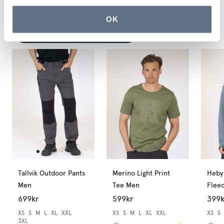
OK
Upptäck hela kollektionen här
Tallvik Outdoor Pants
Merino Light Print
Heby
Men
Tee Men
Flee
699kr
599kr
399k
XS
S
M
L
XL
XXL
XS
S
M
L
XL
XXL
XS
S
3XL