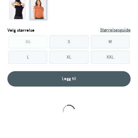
Størrelsesguide
Velg størrelse
XS
S
M
L
XL
XXL
Legg til