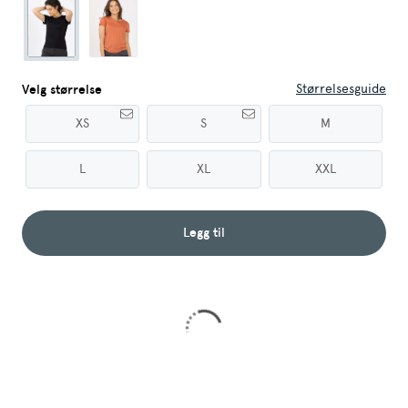
Størrelsesguide
Velg størrelse
XS
S
M
L
XL
XXL
Legg til