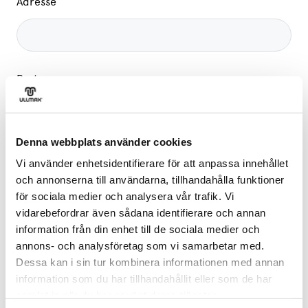
Adresse
Postnummer
Denna webbplats använder cookies
Sted
Vi använder enhetsidentifierare för att anpassa innehållet
och annonserna till användarna, tillhandahålla funktioner
för sociala medier och analysera vår trafik. Vi
vidarebefordrar även sådana identifierare och annan
information från din enhet till de sociala medier och
Melding til oss
annons- och analysföretag som vi samarbetar med.
Dessa kan i sin tur kombinera informationen med annan
information som du har tillhandahållit eller som de har
samlat in när du har använt deras tjänster.