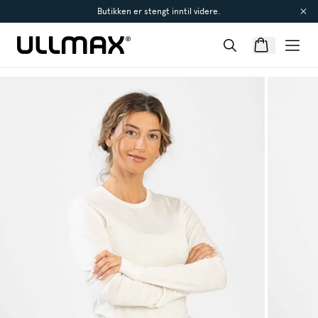
Butikken er stengt inntil videre.