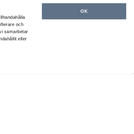
OK
illhandahålla
ifierare och
 vi samarbetar
ahållit eller
osiale medier
Velg land