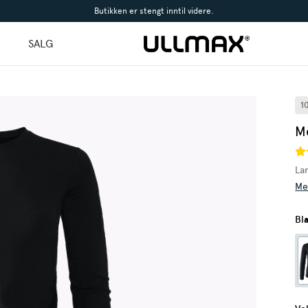
Butikken er stengt inntil videre.
l
SALG
1
M
La
Me
Bl