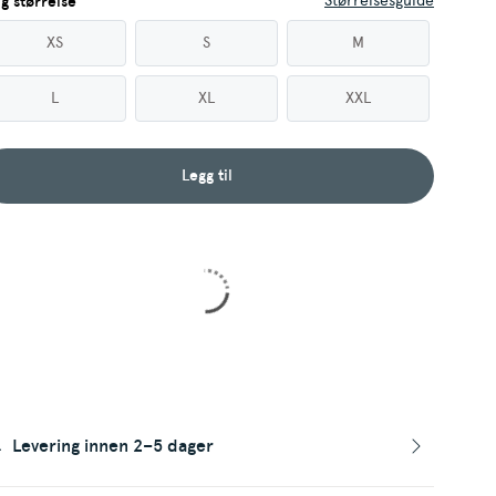
Størrelsesguide
lg størrelse
XS
S
M
L
XL
XXL
Legg til
Levering innen 2–5 dager