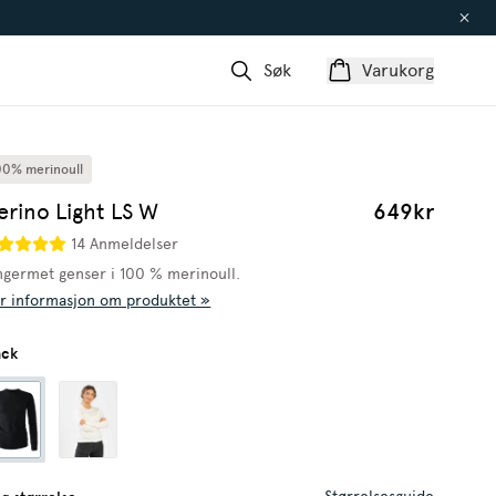
Søk
Varukorg
00% merinoull
erino Light LS W
649kr
14 Anmeldelser
ngermet genser i 100 % merinoull.
r informasjon om produktet »
ack