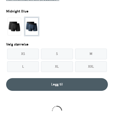
Midnight Blue
Velg størrelse
XS
S
M
L
XL
XXL
Legg til