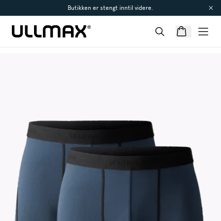
Butikken er stengt inntil videre.