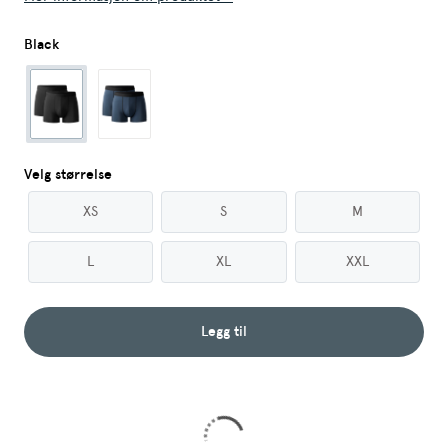
Black
Velg størrelse
XS
S
M
L
XL
XXL
Legg til