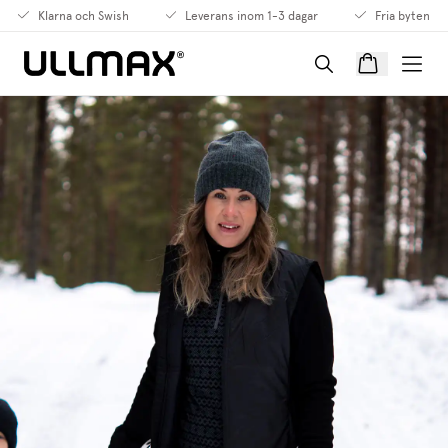
Klarna och Swish
Leverans inom 1-3 dagar
Fria byten