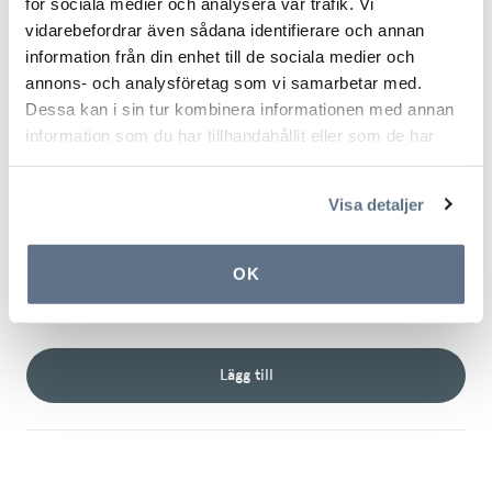
för sociala medier och analysera vår trafik. Vi
Lägg till
vidarebefordrar även sådana identifierare och annan
information från din enhet till de sociala medier och
annons- och analysföretag som vi samarbetar med.
Dessa kan i sin tur kombinera informationen med annan
Grebo Functional Pants W
information som du har tillhandahållit eller som de har
699kr
samlat in när du har använt deras tjänster.
Välj storlek
Visa detaljer
XS
S
M
OK
L
XL
XXL
Lägg till