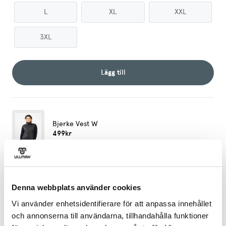
L
XL
XXL
3XL
Lägg till
Bjerke Vest W
499kr
Välj storlek
XS
S
M
Denna webbplats använder cookies
L
XL
XXL
Vi använder enhetsidentifierare för att anpassa innehållet
och annonserna till användarna, tillhandahålla funktioner