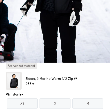
Återvunnet material
Sidensjö Merino Warm 1/2 Zip W
599kr
Välj storlek
XS
S
M