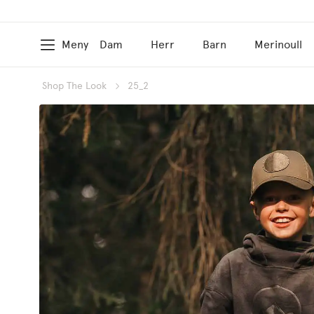
Meny
Dam
Herr
Barn
Merinoull
Shop The Look
25_2