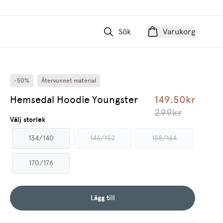
Sök
Varukorg
-50%
Återvunnet material
Hemsedal Hoodie Youngster
149.50kr
299kr
Välj storlek
134/140
146/152
158/164
170/176
Lägg till