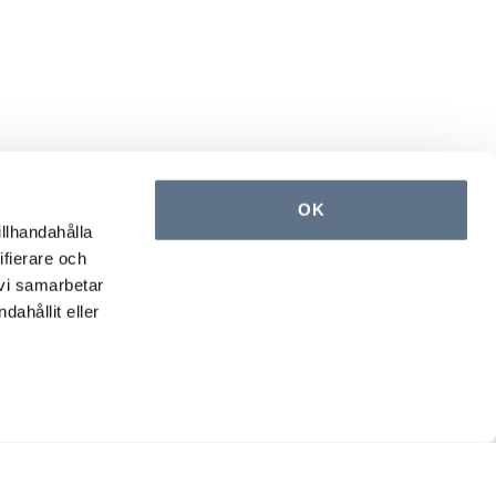
OK
illhandahålla
ifierare och
 vi samarbetar
ahållit eller