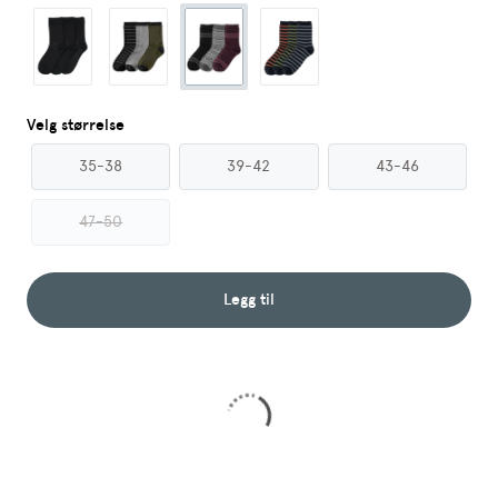
Velg størrelse
35-38
39-42
43-46
47-50
Legg til