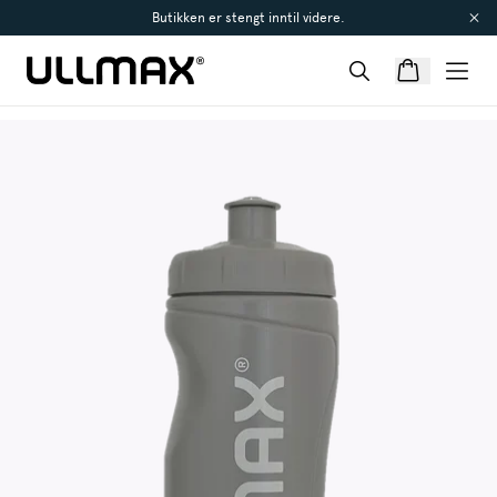
Butikken er stengt inntil videre.