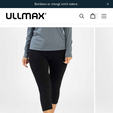
Butikken er stengt inntil videre.