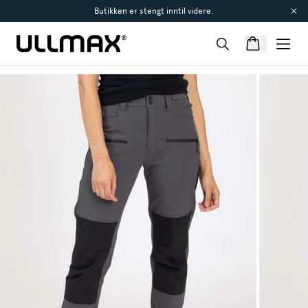
Butikken er stengt inntil videre.