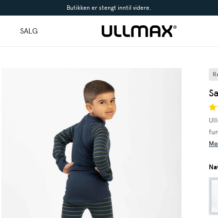
Butikken er stengt inntil videre.
l
SALG
R
S
Ul
fu
Me
Na