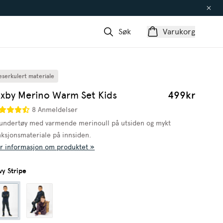
Søk
Varukorg
eserkulert materiale
axby Merino Warm Set Kids
499kr
8 Anmeldelser
lundertøy med varmende merinoull på utsiden og mykt
nksjonsmateriale på innsiden.
r informasjon om produktet »
vy Stripe