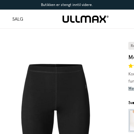
Butikken er stengt inntil videre.
l
SALG
R
M
Ko
fu
Me
Sva