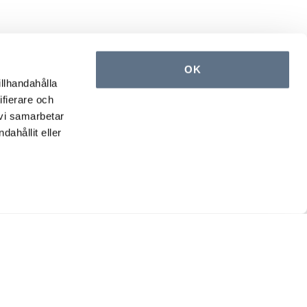
OK
illhandahålla
ifierare och
 vi samarbetar
ahållit eller