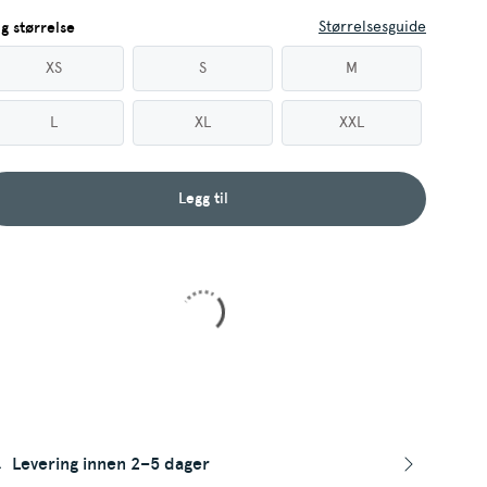
Størrelsesguide
lg størrelse
XS
S
M
L
XL
XXL
Legg til
Levering innen 2–5 dager