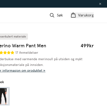
Søk
Varukorg
eserkulert materiale
erino Warm Pant Men
499kr
17 Anmeldelser
derbukse med varmende merinoull på utsiden og mykt
nksjonsmateriale på innsiden.
r informasjon om produktet »
ack