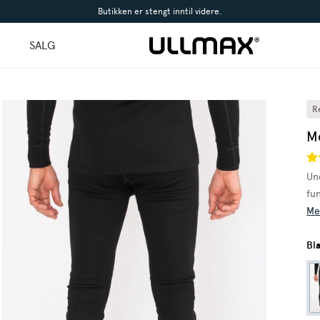
Butikken er stengt inntil videre.
l
SALG
R
M
Un
fu
Me
Bl