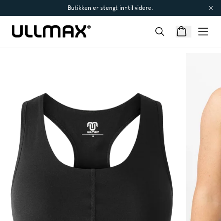
Butikken er stengt inntil videre.