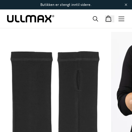
Butikken er stengt inntil videre.